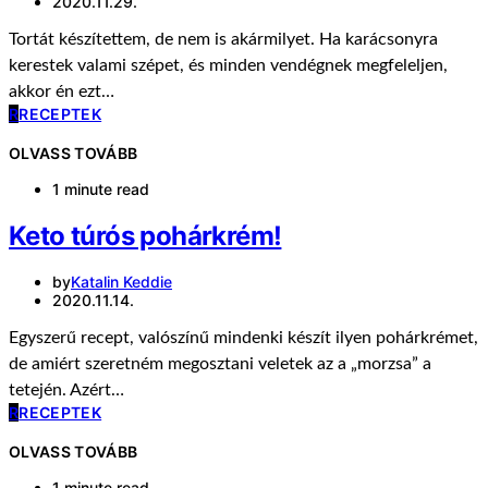
2020.11.29.
Tortát készítettem, de nem is akármilyet. Ha karácsonyra
kerestek valami szépet, és minden vendégnek megfeleljen,
akkor én ezt…
R
RECEPTEK
OLVASS TOVÁBB
1 minute read
Keto túrós pohárkrém!
by
Katalin Keddie
2020.11.14.
Egyszerű recept, valószínű mindenki készít ilyen pohárkrémet,
de amiért szeretném megosztani veletek az a „morzsa” a
tetején. Azért…
R
RECEPTEK
OLVASS TOVÁBB
1 minute read