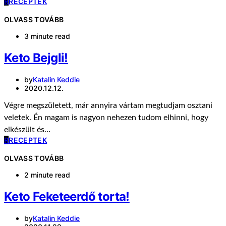
R
RECEPTEK
OLVASS TOVÁBB
3 minute read
Keto Bejgli!
by
Katalin Keddie
2020.12.12.
Végre megszületett, már annyira vártam megtudjam osztani
veletek. Én magam is nagyon nehezen tudom elhinni, hogy
elkészült és…
R
RECEPTEK
OLVASS TOVÁBB
2 minute read
Keto Feketeerdő torta!
by
Katalin Keddie