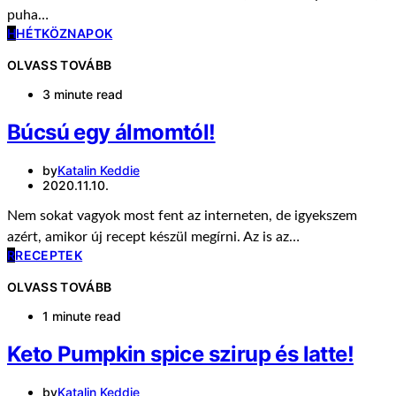
puha…
H
HÉTKÖZNAPOK
OLVASS TOVÁBB
3 minute read
Búcsú egy álmomtól!
by
Katalin Keddie
2020.11.10.
Nem sokat vagyok most fent az interneten, de igyekszem
azért, amikor új recept készül megírni. Az is az…
R
RECEPTEK
OLVASS TOVÁBB
1 minute read
Keto Pumpkin spice szirup és latte!
by
Katalin Keddie