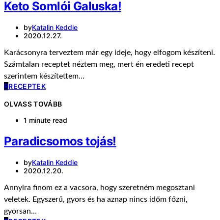
Keto Somlói Galuska!
by
Katalin Keddie
2020.12.27.
Karácsonyra terveztem már egy ideje, hogy elfogom készíteni.
Számtalan receptet néztem meg, mert én eredeti recept
szerintem készítettem…
R
RECEPTEK
OLVASS TOVÁBB
1 minute read
Paradicsomos tojás!
by
Katalin Keddie
2020.12.20.
Annyira finom ez a vacsora, hogy szeretném megosztani
veletek. Egyszerű, gyors és ha aznap nincs időm főzni,
gyorsan…