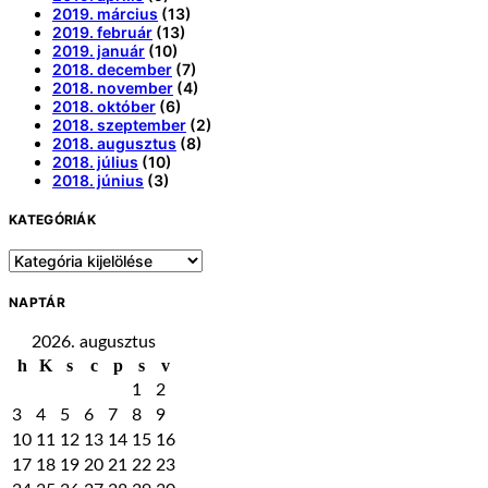
2019. március
(13)
2019. február
(13)
2019. január
(10)
2018. december
(7)
2018. november
(4)
2018. október
(6)
2018. szeptember
(2)
2018. augusztus
(8)
2018. július
(10)
2018. június
(3)
KATEGÓRIÁK
Kategóriák
NAPTÁR
2026. augusztus
h
K
s
c
p
s
v
1
2
3
4
5
6
7
8
9
10
11
12
13
14
15
16
17
18
19
20
21
22
23