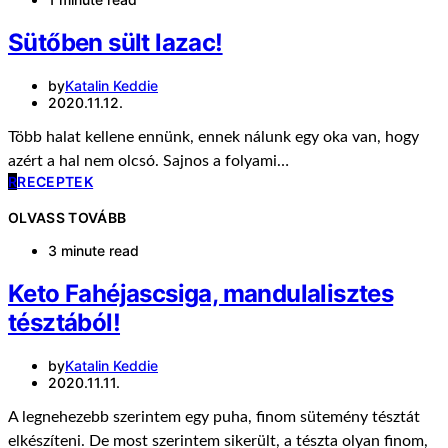
Sütőben sült lazac!
by
Katalin Keddie
2020.11.12.
Több halat kellene ennünk, ennek nálunk egy oka van, hogy
azért a hal nem olcsó. Sajnos a folyami…
R
RECEPTEK
OLVASS TOVÁBB
3 minute read
Keto Fahéjascsiga, mandulalisztes
tésztából!
by
Katalin Keddie
2020.11.11.
A legnehezebb szerintem egy puha, finom sütemény tésztát
elkészíteni. De most szerintem sikerült, a tészta olyan finom,