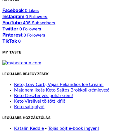
Facebook
0
Likes
Instagram
0
Followers
YouTube
405
Subscribers
Twitter
0
Followers
Pinterest
0
Followers
TikTok
0
MY TASTE
LEGÚJABB BEJEGYZÉSEK
Keto, Low Carb, Vajas Pekándiós Ice Cream!
Majdnem Ikeás Keto Sajtos Brokkolikrémleves!
Keto Gesztenyés pohárkrém!
Keto Virslivel töltött kifli!
Keto sajtgolyó!
LEGÚJABB HOZZÁSZÓLÁS
Katalin Keddie
-
Tojás böjt e-book ingyen!