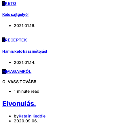
4
KETO
Keto sajtgolyó!
2021.01.16.
5
RECEPTEK
Hamis keto kaszinótojás!
2021.01.14.
M
MAGAMRÓL
OLVASS TOVÁBB
1 minute read
Elvonulás.
by
Katalin Keddie
2020.09.06.