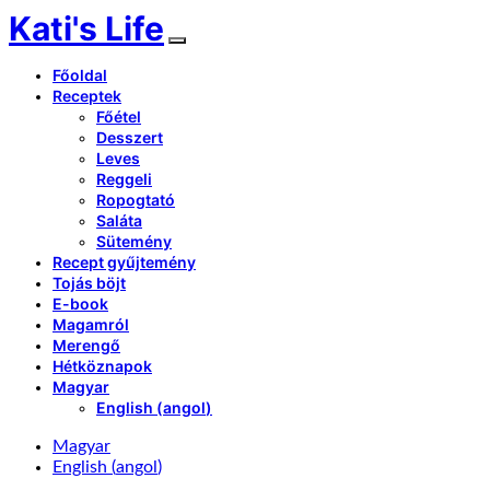
Kati's Life
Főoldal
Receptek
Főétel
Desszert
Leves
Reggeli
Ropogtató
Saláta
Sütemény
Recept gyűjtemény
Tojás böjt
E-book
Magamról
Merengő
Hétköznapok
Magyar
English
(
angol
)
Magyar
English
(
angol
)