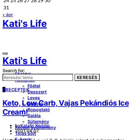
24
25
26
27
28
29
30
31
« ápr
Kati's Life
Kati's Life
Search for:
Főoldal
KERESÉS
Receptek
Főétel
R
RECEPTEK
Desszert
Leves
Keto, Low Carb, Vajas Pekándiós Ice
Reggeli
Ropogtató
Cream!
Saláta
Sütemény
by
Katalin Keddie
Recept gyűjtemény
2021.04.07.
Tojás böjt
E-book