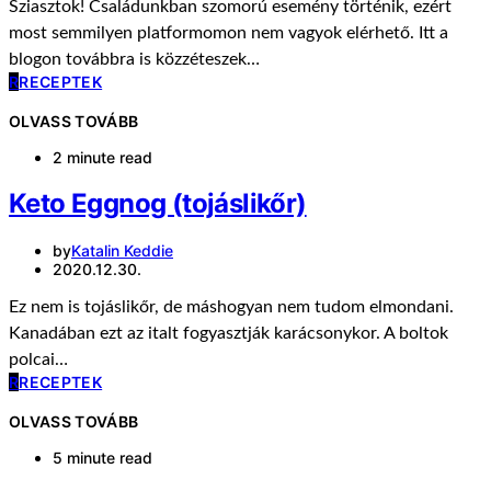
Sziasztok! Családunkban szomorú esemény történik, ezért
most semmilyen platformomon nem vagyok elérhető. Itt a
blogon továbbra is közzéteszek…
R
RECEPTEK
OLVASS TOVÁBB
2 minute read
Keto Eggnog (tojáslikőr)
by
Katalin Keddie
2020.12.30.
Ez nem is tojáslikőr, de máshogyan nem tudom elmondani.
Kanadában ezt az italt fogyasztják karácsonykor. A boltok
polcai…
R
RECEPTEK
OLVASS TOVÁBB
5 minute read