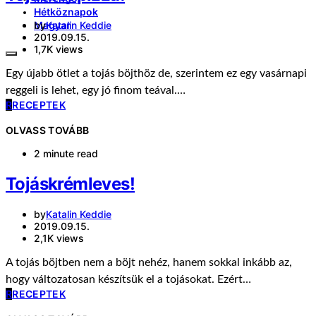
Hétköznapok
by
Katalin Keddie
Magyar
2019.09.15.
1,7K views
Egy újabb ötlet a tojás böjthöz de, szerintem ez egy vasárnapi
reggeli is lehet, egy jó finom teával.…
R
RECEPTEK
OLVASS TOVÁBB
2 minute read
Tojáskrémleves!
by
Katalin Keddie
2019.09.15.
2,1K views
A tojás böjtben nem a böjt nehéz, hanem sokkal inkább az,
hogy változatosan készítsük el a tojásokat. Ezért…
R
RECEPTEK