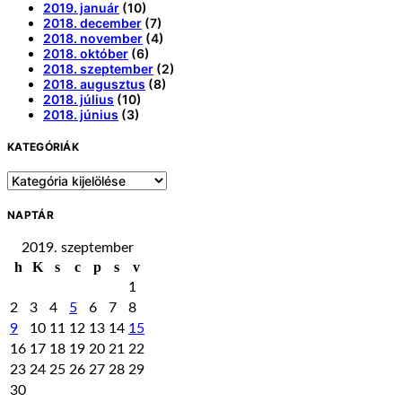
2019. január
(10)
2018. december
(7)
2018. november
(4)
2018. október
(6)
2018. szeptember
(2)
2018. augusztus
(8)
2018. július
(10)
2018. június
(3)
KATEGÓRIÁK
Kategóriák
NAPTÁR
2019. szeptember
h
K
s
c
p
s
v
1
2
3
4
5
6
7
8
9
10
11
12
13
14
15
16
17
18
19
20
21
22
23
24
25
26
27
28
29
30