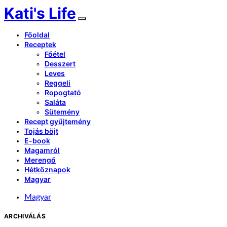
Kati's Life
Főoldal
Receptek
Főétel
Desszert
Leves
Reggeli
Ropogtató
Saláta
Sütemény
Recept gyűjtemény
Tojás böjt
E-book
Magamról
Merengő
Hétköznapok
Magyar
Magyar
ARCHIVÁLÁS