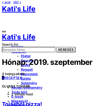
« aug
okt »
Kati's Life
Kati's Life
Search for:
Főoldal
KERESÉS
Receptek
Főétel
Hónap:
2019. szeptember
Desszert
Leves
Reggeli
4 bejegyzések
Ropogtató
R
RECEPTEK
Saláta
Sütemény
OLVASS TOVÁBB
Recept gyűjtemény
Tojás böjt
2 minute read
E-book
Magamról
Tojásból pizza!
Merengő