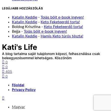
LEGÚJABB HOZZÁSZÓLÁS
Katalin Keddie
-
Tojás böjt e-book ingyen!
Katalin Keddie
-
Keto Feketeerdő torta!
Boldog Krisztina
-
Keto Feketeerdő torta!
Bejja
-
Tojás böjt e-book ingyen!
Katalin Keddie
-
Hamis Keto túrós tészta!
Kati's Life
A blog tartalma saját tulajdonom képezi, felhasználása csak
beleegyezésemmel lehetséges. Köszönöm
0
0
405
0
Főoldal
Privacy Policy
Magyar