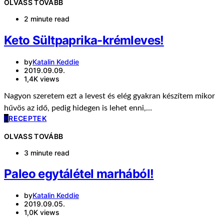
OLVASS TOVÁBB
2 minute read
Keto Sültpaprika-krémleves!
by
Katalin Keddie
2019.09.09.
1,4K views
Nagyon szeretem ezt a levest és elég gyakran készítem mikor
hűvös az idő, pedig hidegen is lehet enni,…
R
RECEPTEK
OLVASS TOVÁBB
3 minute read
Paleo egytálétel marhából!
by
Katalin Keddie
2019.09.05.
1,0K views