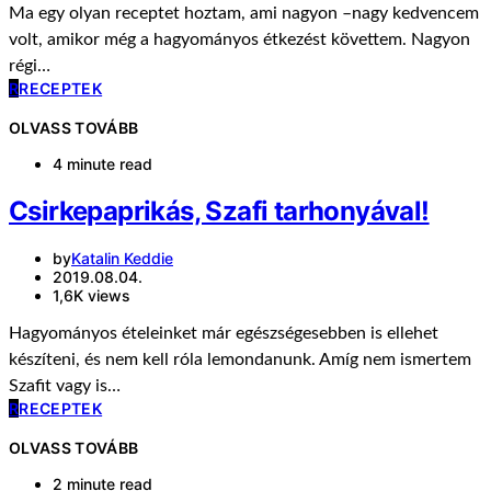
Ma egy olyan receptet hoztam, ami nagyon –nagy kedvencem
volt, amikor még a hagyományos étkezést követtem. Nagyon
régi…
R
RECEPTEK
OLVASS TOVÁBB
4 minute read
Csirkepaprikás, Szafi tarhonyával!
by
Katalin Keddie
2019.08.04.
1,6K views
Hagyományos ételeinket már egészségesebben is ellehet
készíteni, és nem kell róla lemondanunk. Amíg nem ismertem
Szafit vagy is…
R
RECEPTEK
OLVASS TOVÁBB
2 minute read