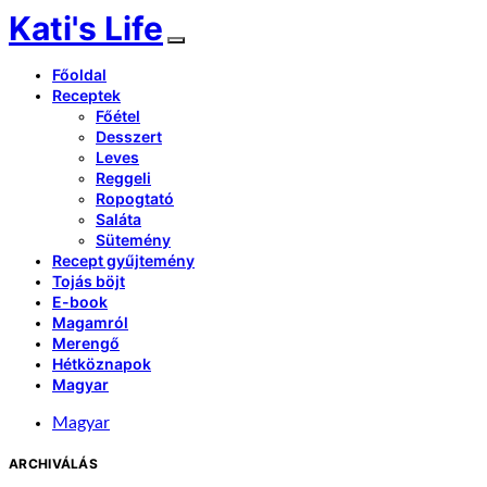
Kati's Life
Főoldal
Receptek
Főétel
Desszert
Leves
Reggeli
Ropogtató
Saláta
Sütemény
Recept gyűjtemény
Tojás böjt
E-book
Magamról
Merengő
Hétköznapok
Magyar
Magyar
ARCHIVÁLÁS