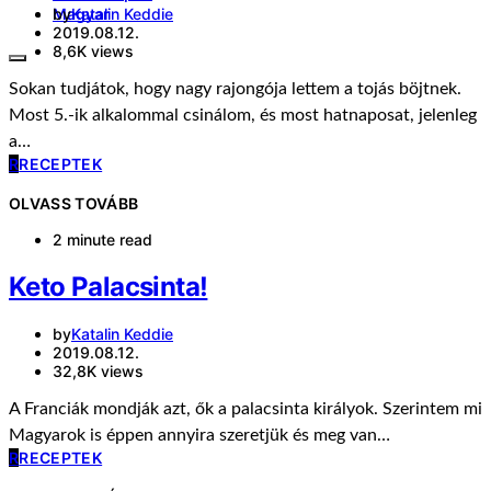
by
Katalin Keddie
Magyar
2019.08.12.
8,6K views
Sokan tudjátok, hogy nagy rajongója lettem a tojás böjtnek.
Most 5.-ik alkalommal csinálom, és most hatnaposat, jelenleg
a…
R
RECEPTEK
OLVASS TOVÁBB
2 minute read
Keto Palacsinta!
by
Katalin Keddie
2019.08.12.
32,8K views
A Franciák mondják azt, ők a palacsinta királyok. Szerintem mi
Magyarok is éppen annyira szeretjük és meg van…
R
RECEPTEK