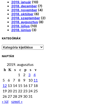
2019. január
(10)
2018. december
(7)
2018. november
(4)
2018. október
(6)
2018. szeptember
(2)
2018. augusztus
(8)
2018. július
(10)
2018. június
(3)
KATEGÓRIÁK
Kategóriák
NAPTÁR
2019. augusztus
h
K
s
c
p
s
v
1
2
3
4
5
6
7
8
9
10
11
12
13
14
15
16
17
18
19
20
21
22
23
24
25
26
27
28
29
30
31
« júl
szept »