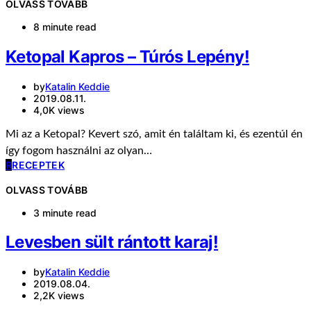
OLVASS TOVÁBB
8 minute read
Ketopal Kapros – Túrós Lepény!
by
Katalin Keddie
2019.08.11.
4,0K views
Mi az a Ketopal? Kevert szó, amit én találtam ki, és ezentúl én
így fogom használni az olyan…
R
RECEPTEK
OLVASS TOVÁBB
3 minute read
Levesben sült rántott karaj!
by
Katalin Keddie
2019.08.04.
2,2K views