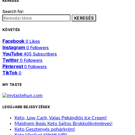
KERESÉS
Search for:
KERESÉS
KÖVETÉS
Facebook
0
Likes
Instagram
0
Followers
YouTube
405
Subscribers
Twitter
0
Followers
Pinterest
0
Followers
TikTok
0
MY TASTE
LEGÚJABB BEJEGYZÉSEK
Keto, Low Carb, Vajas Pekándiós Ice Cream!
Majdnem Ikeás Keto Sajtos Brokkolikrémleves!
Keto Gesztenyés pohárkrém!
Keto Virslivel töltött kifli!