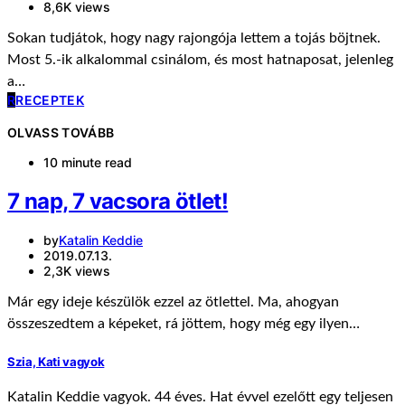
8,6K views
Sokan tudjátok, hogy nagy rajongója lettem a tojás böjtnek.
Most 5.-ik alkalommal csinálom, és most hatnaposat, jelenleg
a…
R
RECEPTEK
OLVASS TOVÁBB
10 minute read
7 nap, 7 vacsora ötlet!
by
Katalin Keddie
2019.07.13.
2,3K views
Már egy ideje készülök ezzel az ötlettel. Ma, ahogyan
összeszedtem a képeket, rá jöttem, hogy még egy ilyen…
Szia, Kati vagyok
Katalin Keddie vagyok. 44 éves. Hat évvel ezelőtt egy teljesen