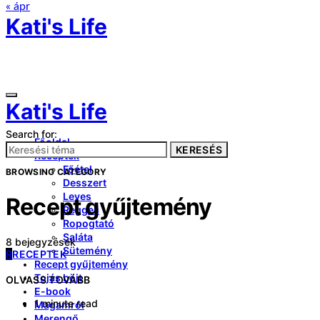
« ápr
Kati's Life
Kati's Life
Search for:
Főoldal
KERESÉS
Receptek
Főétel
BROWSING CATEGORY
Desszert
Leves
Recept gyűjtemény
Reggeli
Ropogtató
Saláta
8 bejegyzések
Sütemény
R
RECEPTEK
Recept gyűjtemény
Tojás böjt
OLVASS TOVÁBB
E-book
1 minute read
Magamról
Merengő