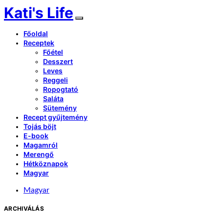
Kati's Life
Főoldal
Receptek
Főétel
Desszert
Leves
Reggeli
Ropogtató
Saláta
Sütemény
Recept gyűjtemény
Tojás böjt
E-book
Magamról
Merengő
Hétköznapok
Magyar
Magyar
ARCHIVÁLÁS