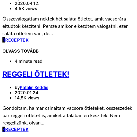
2020.04.12.
4,5K views
Összeválogattam nektek hét saláta ötletet, amit vacsorára
eltudtok készíteni. Persze amikor elkezdtem válogatni, ezer
saláta ötletem van, de…
R
RECEPTEK
OLVASS TOVÁBB
4 minute read
REGGELI ÖTLETEK!
by
Katalin Keddie
2020.01.24.
14,5K views
Gondoltam, ha már csináltam vacsora ötleteket, összeszedek
pár reggeli ötletet is, amiket általában én készítek. Nem
reggelizünk, olyan…
R
RECEPTEK