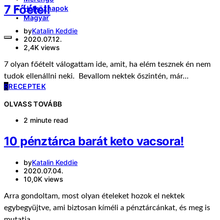
7 Főétel!
Hétköznapok
Magyar
by
Katalin Keddie
2020.07.12.
2,4K views
7 olyan főételt válogattam ide, amit, ha elém tesznek én nem
tudok ellenállni neki. Bevallom nektek őszintén, már…
R
RECEPTEK
OLVASS TOVÁBB
2 minute read
10 pénztárca barát keto vacsora!
by
Katalin Keddie
2020.07.04.
10,0K views
Arra gondoltam, most olyan ételeket hozok el nektek
egybegyüjtve, ami biztosan kíméli a pénztárcánkat, és meg is
mutatja…