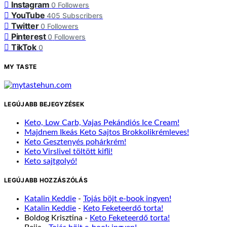
Instagram
0
Followers
YouTube
405
Subscribers
Twitter
0
Followers
Pinterest
0
Followers
TikTok
0
MY TASTE
LEGÚJABB BEJEGYZÉSEK
Keto, Low Carb, Vajas Pekándiós Ice Cream!
Majdnem Ikeás Keto Sajtos Brokkolikrémleves!
Keto Gesztenyés pohárkrém!
Keto Virslivel töltött kifli!
Keto sajtgolyó!
LEGÚJABB HOZZÁSZÓLÁS
Katalin Keddie
-
Tojás böjt e-book ingyen!
Katalin Keddie
-
Keto Feketeerdő torta!
Boldog Krisztina
-
Keto Feketeerdő torta!