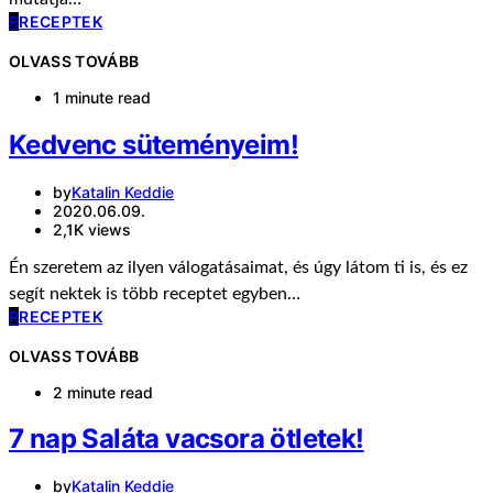
R
RECEPTEK
OLVASS TOVÁBB
1 minute read
Kedvenc süteményeim!
by
Katalin Keddie
2020.06.09.
2,1K views
Én szeretem az ilyen válogatásaimat, és úgy látom ti is, és ez
segít nektek is több receptet egyben…
R
RECEPTEK
OLVASS TOVÁBB
2 minute read
7 nap Saláta vacsora ötletek!
by
Katalin Keddie