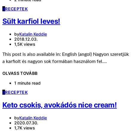
R
RECEPTEK
Sült karfiol leves!
by
Katalin Keddie
2018.12.03.
1,5K views
This post is also available in: English (angol) Nagyon szeretjük
a karfiolt és nagyon sok formában használom fel.…
OLVASS TOVÁBB
1 minute read
R
RECEPTEK
Keto csokis, avokádós nice cream!
by
Katalin Keddie
2020.07.30.
1,7K views