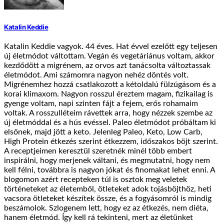
Katalin Keddie
Katalin Keddie vagyok. 44 éves. Hat évvel ezelőtt egy teljesen
új életmódot váltottam. Vegán és vegetáriánus voltam, akkor
kezdődött a migrénem, az orvos azt tanácsolta változtassak
életmódot. Ami számomra nagyon nehéz döntés volt.
Migrénemhez hozzá csatlakozott a kétoldalú fülzúgásom és a
korai klimaxom. Nagyon rosszul éreztem magam, fizikailag is
gyenge voltam, napi szinten fájt a fejem, erős rohamaim
voltak. A rosszulléteim rávettek arra, hogy nézzek szembe az
új életmóddal és a hús evéssel. Paleo életmódot próbáltam ki
elsőnek, majd jött a keto. Jelenleg Paleo, Keto, Low Carb,
High Protein étkezés szerint étkezzem, időszakos böjt szerint.
A receptjeimen keresztül szeretnék minél több embert
inspirálni, hogy merjenek váltani, és megmutatni, hogy nem
kell félni, továbbra is nagyon jókat és finomakat lehet enni. A
blogomon azért recepteken túl is osztok meg veletek
történeteket az életemből, ötleteket adok tojásböjthöz, heti
vacsora ötleteket készítek össze, és a fogyásomról is mindig
beszámolok. Szlogenem lett, hogy ez az étkezés, nem diéta,
hanem életmód. Így kell rá tekinteni, mert az életünket