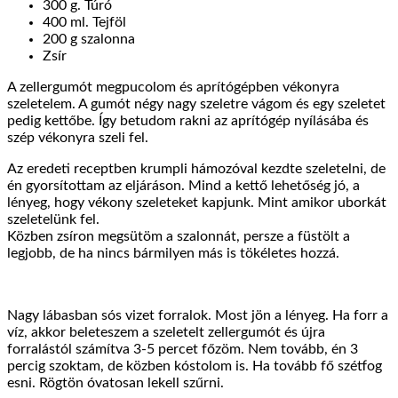
300 g. Túró
400 ml. Tejföl
200 g szalonna
Zsír
A zellergumót megpucolom és aprítógépben vékonyra
szeletelem. A gumót négy nagy szeletre vágom és egy szeletet
pedig kettőbe. Így betudom rakni az aprítógép nyílásába és
szép vékonyra szeli fel.
Az eredeti receptben krumpli hámozóval kezdte szeletelni, de
én gyorsítottam az eljáráson. Mind a kettő lehetőség jó, a
lényeg, hogy vékony szeleteket kapjunk. Mint amikor uborkát
szeletelünk fel.
Közben zsíron megsütöm a szalonnát, persze a füstölt a
legjobb, de ha nincs bármilyen más is tökéletes hozzá.
Nagy lábasban sós vizet forralok. Most jön a lényeg. Ha forr a
víz, akkor beleteszem a szeletelt zellergumót és újra
forralástól számítva 3-5 percet főzöm. Nem tovább, én 3
percig szoktam, de közben kóstolom is. Ha tovább fő szétfog
esni. Rögtön óvatosan lekell szűrni.