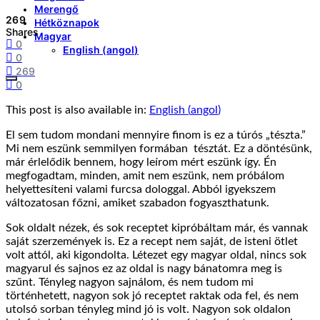
Merengő
269
Hétköznapok
Shares
Magyar
0
English
(
angol
)
0
269
0
This post is also available in:
English
(
angol
)
El sem tudom mondani mennyire finom is ez a túrós „tészta.”
Mi nem eszünk semmilyen formában tésztát. Ez a döntésünk,
már érlelődik bennem, hogy leírom mért eszünk így. Én
megfogadtam, minden, amit nem eszünk, nem próbálom
helyettesíteni valami furcsa dologgal. Abból igyekszem
változatosan főzni, amiket szabadon fogyaszthatunk.
Sok oldalt nézek, és sok receptet kipróbáltam már, és vannak
saját szerzemények is. Ez a recept nem saját, de isteni ötlet
volt attól, aki kigondolta. Létezet egy magyar oldal, nincs sok
magyarul és sajnos ez az oldal is nagy bánatomra meg is
szűnt. Tényleg nagyon sajnálom, és nem tudom mi
történhetett, nagyon sok jó receptet raktak oda fel, és nem
utolsó sorban tényleg mind jó is volt. Nagyon sok oldalon