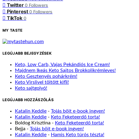
Twitter
0
Followers
Pinterest
0
Followers
TikTok
0
MY TASTE
LEGÚJABB BEJEGYZÉSEK
Keto, Low Carb, Vajas Pekándiós Ice Cream!
Majdnem Ikeás Keto Sajtos Brokkolikrémleves!
Keto Gesztenyés pohárkrém!
Keto Virslivel töltött kifli!
Keto sajtgolyó!
LEGÚJABB HOZZÁSZÓLÁS
Katalin Keddie
-
Tojás böjt e-book ingyen!
Katalin Keddie
-
Keto Feketeerdő torta!
Boldog Krisztina
-
Keto Feketeerdő torta!
Bejja
-
Tojás böjt e-book ingyen!
Katalin Keddie
-
Hamis Keto túrós tészta!