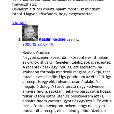
fogyaszthatsz
Bevallom a túrós csusza nálam most visz mindent.
Isteni. Nagyon köszönöm, hogy megosztottad.
VÁLASZ
Katalin Keddie
szerint:
2020.12.27. 07:45
Kedves Andrea.
Nagyon szépen köszönöm, köszöntelek itt nálam
és örülök itt vagy. Remélem találsz sok jó receptet.
A receptek csak egy indulás, azt szeretem, ha
szabadon formálja mindenki magára, alakítja, tesz
hozzá, elvesz belőle. Úgy gondolom az étel élő, így
a recept is egy élő, folyamatosan átalakuló,
megújuló dolog. A túros tészta nagy kedvencem,
annyira finom, szoktam néha kolbászt sütni hozzá,
felkarikázom sütés után és belekeverem azt is,
annyira finom vacsora, gyors és egyszerű. Ez volt a
másik fontos szempont nekem, hogy ne legyen
bonyolult a recept, nincs mindig időm főzni, de