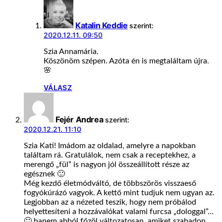
Katalin Keddie
szerint:
2020.12.11. 09:50
Szia Annamária.
Köszönöm szépen. Azóta én is megtaláltam újra.
🌸
VÁLASZ
Fejér Andrea
szerint:
2020.12.21. 11:10
Szia Kati! Imádom az oldalad, amelyre a napokban
találtam rá. Gratulálok, nem csak a receptekhez, a
merengő „fül” is nagyon jól összeállított része az
egésznek 🙂
Még kezdő életmódváltó, de többszörös visszaeső
fogyókúrázó vagyok. A kettő mint tudjuk nem ugyan az.
Legjobban az a nézeted teszik, hogy nem próbálod
helyettesíteni a hozzávalókat valami furcsa „dologgal”…
🙂 hanem abból főzöl változatosan, amiket szabadon