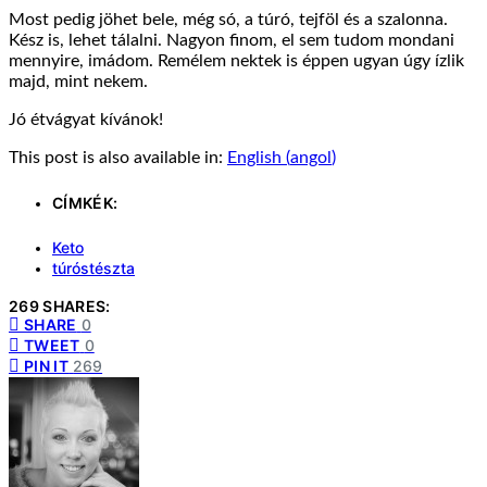
Most pedig jöhet bele, még só, a túró, tejföl és a szalonna.
Kész is, lehet tálalni. Nagyon finom, el sem tudom mondani
mennyire, imádom. Remélem nektek is éppen ugyan úgy ízlik
majd, mint nekem.
Jó étvágyat kívánok!
This post is also available in:
English
(
angol
)
CÍMKÉK:
Keto
túróstészta
269 SHARES:
SHARE
0
TWEET
0
PIN IT
269