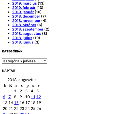
2019. március
(13)
2019. február
(13)
2019. január
(10)
2018. december
(7)
2018. november
(4)
2018. október
(6)
2018. szeptember
(2)
2018. augusztus
(8)
2018. július
(10)
2018. június
(3)
KATEGÓRIÁK
Kategóriák
NAPTÁR
2018. augusztus
h
K
s
c
p
s
v
1
2
3
4
5
6
7
8
9
10
11
12
13
14
15
16
17
18
19
20
21
22
23
24
25
26