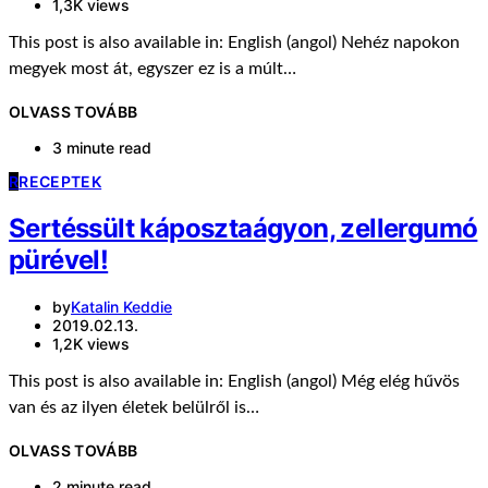
1,3K views
This post is also available in: English (angol) Nehéz napokon
megyek most át, egyszer ez is a múlt…
OLVASS TOVÁBB
3 minute read
R
RECEPTEK
Sertéssült káposztaágyon, zellergumó
pürével!
by
Katalin Keddie
2019.02.13.
1,2K views
This post is also available in: English (angol) Még elég hűvös
van és az ilyen életek belülről is…
OLVASS TOVÁBB
2 minute read