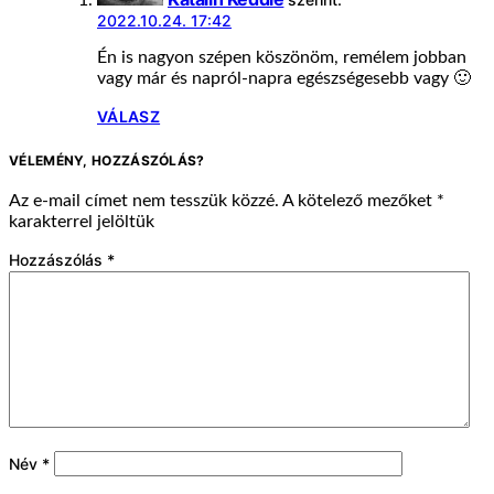
2022.10.24. 17:42
Én is nagyon szépen köszönöm, remélem jobban
vagy már és napról-napra egészségesebb vagy 🙂
VÁLASZ
VÉLEMÉNY, HOZZÁSZÓLÁS?
Az e-mail címet nem tesszük közzé.
A kötelező mezőket
*
karakterrel jelöltük
Hozzászólás
*
Név
*