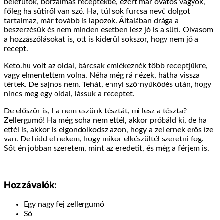
belefutok, borzalmas receptekbe, ezért már óvatos vagyok,
főleg ha sütiről van szó. Ha, túl sok furcsa nevű dolgot
tartalmaz, már tovább is lapozok. Általában drága a
beszerzésük és nem minden esetben lesz jó is a süti. Olvasom
a hozzászólásokat is, ott is kiderül sokszor, hogy nem jó a
recept.
Keto.hu volt az oldal, bárcsak emlékeznék több receptjükre,
vagy elmentettem volna. Néha még rá nézek, hátha vissza
tértek. De sajnos nem. Tehát, ennyi szörnyűködés után, hogy
nincs meg egy oldal, lássuk a receptet.
De először is, ha nem eszünk tésztát, mi lesz a tészta?
Zellergumó! Ha még soha nem ettél, akkor próbáld ki, de ha
ettél is, akkor is elgondolkodsz azon, hogy a zellernek erős íze
van. De hidd el nekem, hogy mikor elkészültél szeretni fog.
Sőt én jobban szeretem, mint az eredetit, és még a férjem is.
Hozzávalók:
Egy nagy fej zellergumó
Só