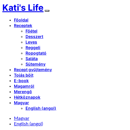
Kati's Life
Főoldal
Receptek
Főétel
Desszert
Leves
Reggeli
Ropogtató
Saláta
Sütemény
Recept gyűjtemény
Tojás böjt
E-book
Magamról
Merengő
Hétköznapok
Magyar
English
(
angol
)
Magyar
English
(
angol
)