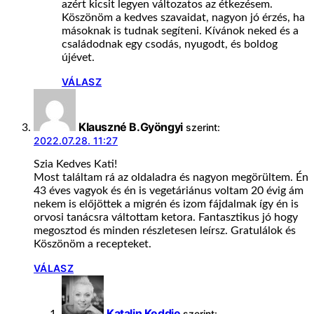
azért kicsit legyen változatos az étkezésem.
Köszönöm a kedves szavaidat, nagyon jó érzés, ha
másoknak is tudnak segíteni. Kívánok neked és a
családodnak egy csodás, nyugodt, és boldog
újévet.
VÁLASZ
Klauszné B.Gyöngyi
szerint:
2022.07.28. 11:27
Szia Kedves Kati!
Most találtam rá az oldaladra és nagyon megörültem. Én
43 éves vagyok és én is vegetáriánus voltam 20 évig ám
nekem is előjöttek a migrén és izom fájdalmak így én is
orvosi tanácsra váltottam ketora. Fantasztikus jó hogy
megosztod és minden részletesen leírsz. Gratulálok és
Köszönöm a recepteket.
VÁLASZ
Katalin Keddie
szerint: