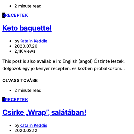
2 minute read
R
RECEPTEK
Keto baguette!
by
Katalin Keddie
2020.07.26.
2,1K views
This post is also available in: English (angol) Őszinte leszek,
dolgozok egy jó kenyér recepten, és közben próbálkozom…
OLVASS TOVÁBB
2 minute read
R
RECEPTEK
Csirke „Wrap”, salátában!
by
Katalin Keddie
2020.02.12.