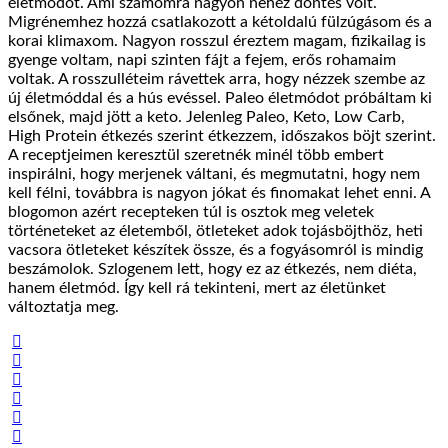
életmódot. Ami számomra nagyon nehéz döntés volt.
Migrénemhez hozzá csatlakozott a kétoldalú fülzúgásom és a
korai klimaxom. Nagyon rosszul éreztem magam, fizikailag is
gyenge voltam, napi szinten fájt a fejem, erős rohamaim
voltak. A rosszulléteim rávettek arra, hogy nézzek szembe az
új életmóddal és a hús evéssel. Paleo életmódot próbáltam ki
elsőnek, majd jött a keto. Jelenleg Paleo, Keto, Low Carb,
High Protein étkezés szerint étkezzem, időszakos böjt szerint.
A receptjeimen keresztül szeretnék minél több embert
inspirálni, hogy merjenek váltani, és megmutatni, hogy nem
kell félni, továbbra is nagyon jókat és finomakat lehet enni. A
blogomon azért recepteken túl is osztok meg veletek
történeteket az életemből, ötleteket adok tojásböjthöz, heti
vacsora ötleteket készítek össze, és a fogyásomról is mindig
beszámolok. Szlogenem lett, hogy ez az étkezés, nem diéta,
hanem életmód. Így kell rá tekinteni, mert az életünket
változtatja meg.