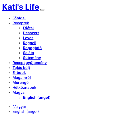
Kati's Life
Főoldal
Receptek
Főétel
Desszert
Leves
Reggeli
Ropogtató
Saláta
Sütemény
Recept gyűjtemény
Tojás böjt
E-book
Magamról
Merengő
Hétköznapok
Magyar
English
(
angol
)
Magyar
English
(
angol
)