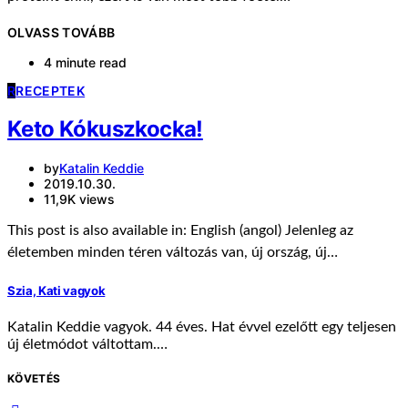
OLVASS TOVÁBB
4 minute read
R
RECEPTEK
Keto Kókuszkocka!
by
Katalin Keddie
2019.10.30.
11,9K views
This post is also available in: English (angol) Jelenleg az
életemben minden téren változás van, új ország, új…
Szia, Kati vagyok
Katalin Keddie vagyok. 44 éves. Hat évvel ezelőtt egy teljesen
új életmódot váltottam.…
KÖVETÉS