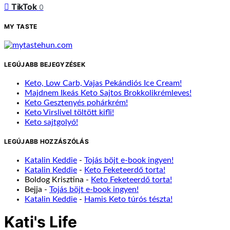
TikTok
0
MY TASTE
LEGÚJABB BEJEGYZÉSEK
Keto, Low Carb, Vajas Pekándiós Ice Cream!
Majdnem Ikeás Keto Sajtos Brokkolikrémleves!
Keto Gesztenyés pohárkrém!
Keto Virslivel töltött kifli!
Keto sajtgolyó!
LEGÚJABB HOZZÁSZÓLÁS
Katalin Keddie
-
Tojás böjt e-book ingyen!
Katalin Keddie
-
Keto Feketeerdő torta!
Boldog Krisztina
-
Keto Feketeerdő torta!
Bejja
-
Tojás böjt e-book ingyen!
Katalin Keddie
-
Hamis Keto túrós tészta!
Kati's Life