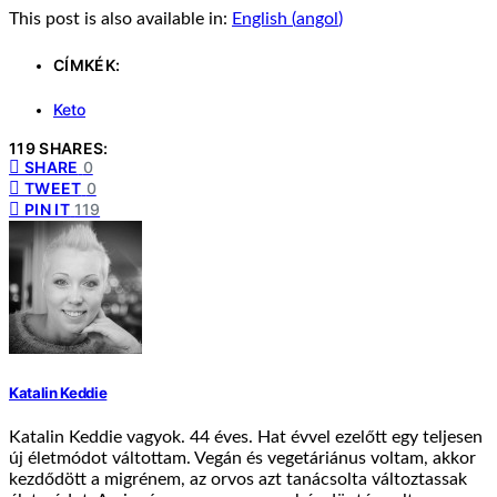
This post is also available in:
English
(
angol
)
CÍMKÉK:
Keto
119 SHARES:
SHARE
0
TWEET
0
PIN IT
119
Katalin Keddie
Katalin Keddie vagyok. 44 éves. Hat évvel ezelőtt egy teljesen
új életmódot váltottam. Vegán és vegetáriánus voltam, akkor
kezdődött a migrénem, az orvos azt tanácsolta változtassak