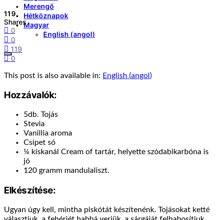
Merengő
119
Hétköznapok
Shares
Magyar
0
English
(
angol
)
0
119
0
This post is also available in:
English
(
angol
)
Hozzávalók:
5db. Tojás
Stevia
Vanillia aroma
Csipet só
¼ kiskanál Cream of tartár, helyette szódabikarbóna is
jó
120 gramm mandulaliszt.
Elkészítése:
Ugyan úgy kell, mintha piskótát készítenénk. Tojásokat ketté
választjuk, a fehérjét habbá verjük, a sárgáját felhabosítjuk.