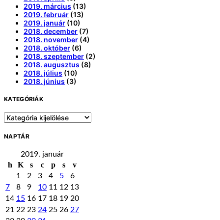
2019. március
(13)
2019. február
(13)
2019. január
(10)
2018. december
(7)
2018. november
(4)
2018. október
(6)
2018. szeptember
(2)
2018. augusztus
(8)
2018. július
(10)
2018. június
(3)
KATEGÓRIÁK
Kategóriák
NAPTÁR
2019. január
h
K
s
c
p
s
v
1
2
3
4
5
6
7
8
9
10
11
12
13
14
15
16
17
18
19
20
21
22
23
24
25
26
27