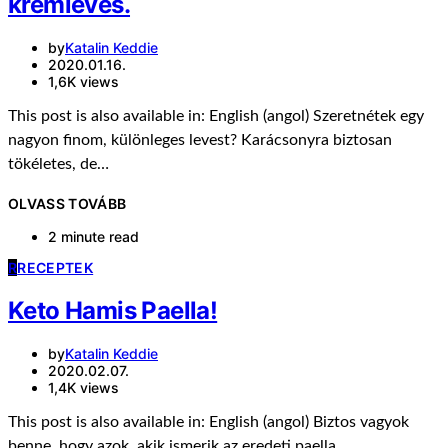
krémleves.
by
Katalin Keddie
2020.01.16.
1,6K views
This post is also available in: English (angol) Szeretnétek egy
nagyon finom, különleges levest? Karácsonyra biztosan
tökéletes, de…
OLVASS TOVÁBB
2 minute read
R
RECEPTEK
Keto Hamis Paella!
by
Katalin Keddie
2020.02.07.
1,4K views
This post is also available in: English (angol) Biztos vagyok
benne, hogy azok, akik ismerik az eredeti paella…