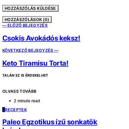
HOZZÁSZÓLÁSOK (0)
— ELŐZŐ BEJEGYZÉS
Csokis Avokádós keksz!
KÖVETKEZŐ BEJEGYZÉS —
Keto Tiramisu Torta!
TALÁN EZ IS ÉRDEKELHET
OLVASS TOVÁBB
2 minute read
R
RECEPTEK
Paleo Egzotikus ízű sonkatök