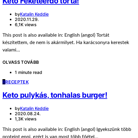
Keto Feketeerdő torta!
by
Katalin Keddie
2020.11.29.
6,1K views
This post is also available in: English (angol) Tortát
készítettem, de nem is akármilyet. Ha karácsonyra kerestek
valami…
OLVASS TOVÁBB
1 minute read
R
RECEPTEK
Keto pulykás, tonhalas burger!
by
Katalin Keddie
2020.08.24.
1,3K views
This post is also available in: English (angol) Igyekszünk több
proteint enni, ezért is van most több főétel…