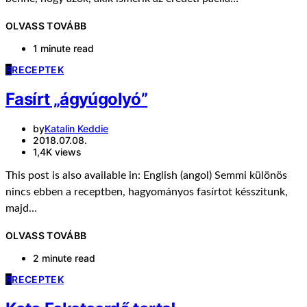
OLVASS TOVÁBB
1 minute read
R
RECEPTEK
Fasírt „ágyúgolyó”
by
Katalin Keddie
2018.07.08.
1,4K views
This post is also available in: English (angol) Semmi különös
nincs ebben a receptben, hagyományos fasírtot késszitunk,
majd…
OLVASS TOVÁBB
2 minute read
R
RECEPTEK