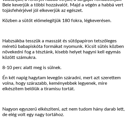
Bele keverjük a többi hozzávalót. Majd a végén a habbá vert
tojásfehérjével jól elkeverjük az egészet.
Közben a sütőt előmelegítjük 180 fokra, légkeverésen.
Habzsákba tesszük a masszát és sütőpapíron tetszőleges
méretű babapiskóta formákat nyomunk. Kicsit sütés közben
növekedni fog a tésztánk, kisebb helyet hagyni kell egymás
között számukra.
8-10 perc alatt meg is sülnek.
Én két napig hagytam levegőn száradni, mert azt szerettem
volna, hogy szárazabb, keményebbek legyenek, mire
elkészítem belőlük a tiramisu tortát.
Nagyon egyszerű elkésziteni, azt nem tudom hány darab lett,
de elég volt egy nagy tortához.