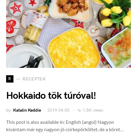
R
RECEPTEK
Hokkaido tök túróval!
by
Katalin Keddie
2019.04.05.
1,5K views
This post is also available in: English (angol) Nagyon
kívántam már egy nagyon jó csirkepörköltet, de a köret…