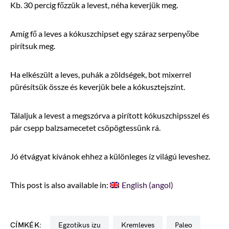
Kb. 30 percig főzzük a levest, néha keverjük meg.
Amíg fő a leves a kókuszchipset egy száraz serpenyőbe
pirítsuk meg.
Ha elkészült a leves, puhák a zöldségek, bot mixerrel
pürésítsük össze és keverjük bele a kókusztejszínt.
Tálaljuk a levest a megszórva a pirított kókuszchipsszel és
pár csepp balzsamecetet csöpögtessünk rá.
Jó étvágyat kívánok ehhez a különleges íz világú leveshez.
This post is also available in:
English
(
angol
)
CÍMKÉK:
Egzotikus izu
kremleves
Paleo