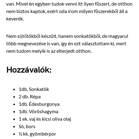
van. Mivel én egyben tudok venni itt ilyen fűszert, de otthon
nem biztos kaptok, ezért oda írom milyen fűszerekből áll a
keverék.
Nem sütőtökből készült, hanem sonkatökből, de magyarul
több megnevezése is van, így én ezt választottam ki, mert
nem tudom melyik is az elterjedt otthon.
Hozzávalók:
1db. Sonkatök
2 db. Répa
1db. Édesburgonya
1db. Vöröshagyma
1 ek. vaj és kicsi olíva olaj
Só, bors
½ kk. gyömbérpor