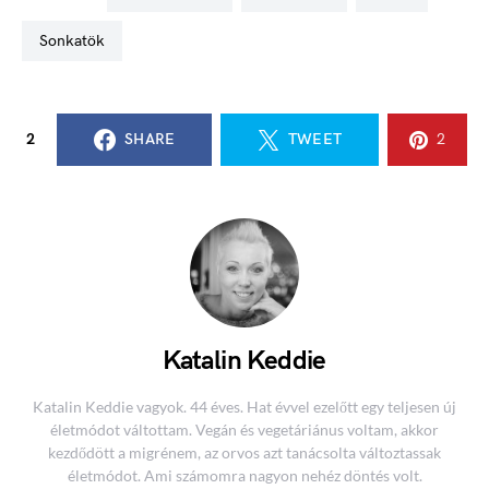
sonkatök
2
SHARE
TWEET
2
Katalin Keddie
Katalin Keddie vagyok. 44 éves. Hat évvel ezelőtt egy teljesen új
életmódot váltottam. Vegán és vegetáriánus voltam, akkor
kezdődött a migrénem, az orvos azt tanácsolta változtassak
életmódot. Ami számomra nagyon nehéz döntés volt.