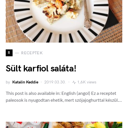
R
RECEPTEK
Sült karfiol saláta!
by
Katalin Keddie
2019.03.30.
1,6K views
This post is also available in: English (angol) Ez a receptet
paleosok is nyugodtan ehetik, mert szójajoghurttal készül.…