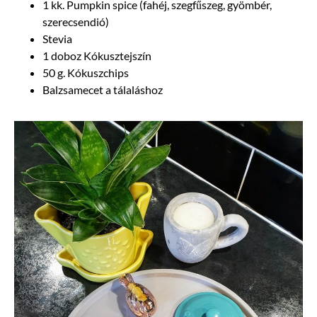
1 kk. Pumpkin spice (fahéj, szegfűszeg, gyömbér,
szerecsendió)
Stevia
1 doboz Kókusztejszín
50 g. Kókuszchips
Balzsamecet a tálaláshoz