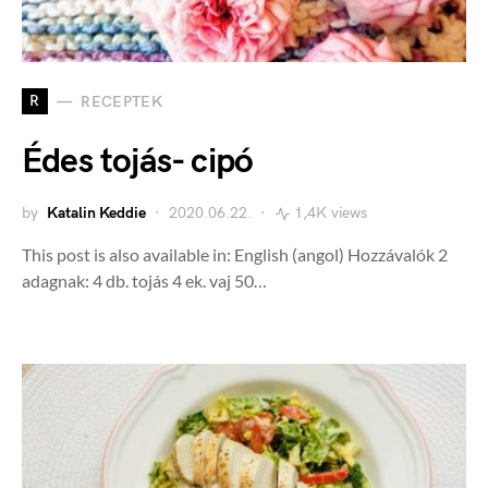
R
RECEPTEK
Édes tojás- cipó
by
Katalin Keddie
2020.06.22.
1,4K views
This post is also available in: English (angol) Hozzávalók 2
adagnak: 4 db. tojás 4 ek. vaj 50…