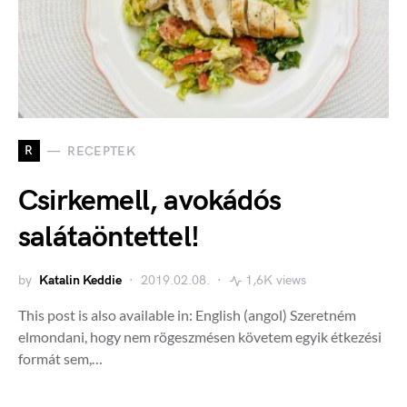
R
RECEPTEK
Csirkemell, avokádós
salátaöntettel!
by
Katalin Keddie
2019.02.08.
1,6K views
This post is also available in: English (angol) Szeretném
elmondani, hogy nem rögeszmésen követem egyik étkezési
formát sem,…