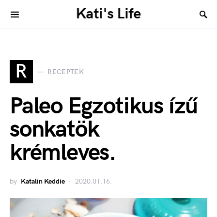
Kati's Life
R
RECEPTEK
Paleo Egzotikus ízű
sonkatök
krémleves.
by
Katalin Keddie
2020.01.16.