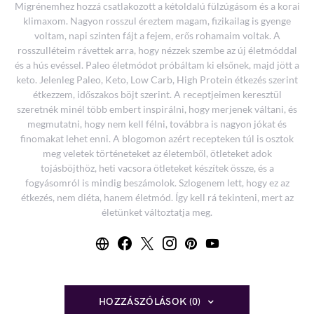
Migrénemhez hozzá csatlakozott a kétoldalú fülzúgásom és a korai
klimaxom. Nagyon rosszul éreztem magam, fizikailag is gyenge
voltam, napi szinten fájt a fejem, erős rohamaim voltak. A
rosszulléteim rávettek arra, hogy nézzek szembe az új életmóddal
és a hús evéssel. Paleo életmódot próbáltam ki elsőnek, majd jött a
keto. Jelenleg Paleo, Keto, Low Carb, High Protein étkezés szerint
étkezzem, időszakos böjt szerint. A receptjeimen keresztül
szeretnék minél több embert inspirálni, hogy merjenek váltani, és
megmutatni, hogy nem kell félni, továbbra is nagyon jókat és
finomakat lehet enni. A blogomon azért recepteken túl is osztok
meg veletek történeteket az életemből, ötleteket adok
tojásböjthöz, heti vacsora ötleteket készítek össze, és a
fogyásomról is mindig beszámolok. Szlogenem lett, hogy ez az
étkezés, nem diéta, hanem életmód. Így kell rá tekinteni, mert az
életünket változtatja meg.
HOZZÁSZÓLÁSOK (0)