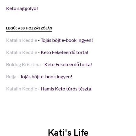
Keto sajtgolyó!
LEGÚJABB HOZZÁSZÓLÁS
Katalin Keddie
-
Tojás böjt e-book ingyen!
Katalin Keddie
-
Keto Feketeerdő torta!
Boldog Krisztina
-
Keto Feketeerdő torta!
Bejja
-
Tojás böjt e-book ingyen!
Katalin Keddie
-
Hamis Keto túrós tészta!
Kati's Life