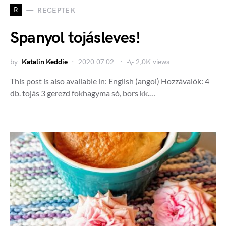
R
RECEPTEK
Spanyol tojásleves!
by
Katalin Keddie
2020.07.02.
2,0K views
This post is also available in: English (angol) Hozzávalók: 4
db. tojás 3 gerezd fokhagyma só, bors kk.…