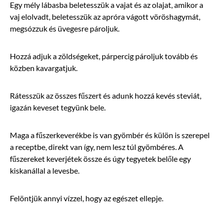
Egy mély lábasba beletesszük a vajat és az olajat, amikor a
vaj elolvadt, beletesszük az apróra vágott vöröshagymát,
megsózzuk és üvegesre pároljuk.
Hozzá adjuk a zöldségeket, párpercig pároljuk tovább és
közben kavargatjuk.
Rátesszük az összes fűszert és adunk hozzá kevés steviát,
igazán keveset tegyünk bele.
Maga a fűszerkeverékbe is van gyömbér és külön is szerepel
a receptbe, direkt van így, nem lesz túl gyömbéres. A
fűszereket keverjétek össze és úgy tegyetek belőle egy
kiskanállal a levesbe.
Felöntjük annyi vízzel, hogy az egészet ellepje.