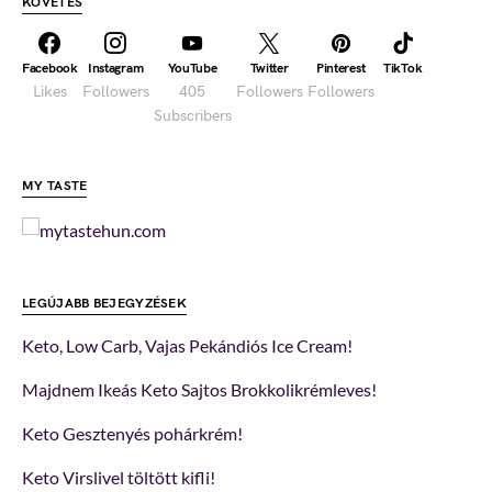
KÖVETÉS
Facebook
Instagram
YouTube
Twitter
Pinterest
TikTok
Likes
Followers
405
Followers
Followers
Subscribers
MY TASTE
LEGÚJABB BEJEGYZÉSEK
Keto, Low Carb, Vajas Pekándiós Ice Cream!
Majdnem Ikeás Keto Sajtos Brokkolikrémleves!
Keto Gesztenyés pohárkrém!
Keto Virslivel töltött kifli!