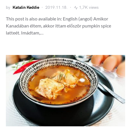
by
Katalin Keddie
2019.11.18.
1,7K views
This post is also available in: English (angol) Amikor
Kanadában éltem, akkor ittam először pumpkin spice
latteét. Imádtam,…